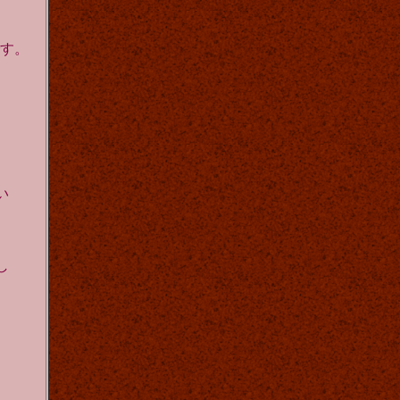
す。
い
。
し