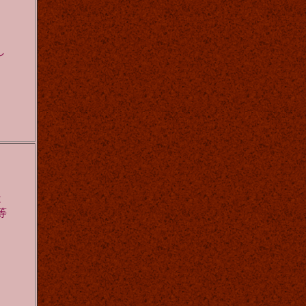
し
は
等