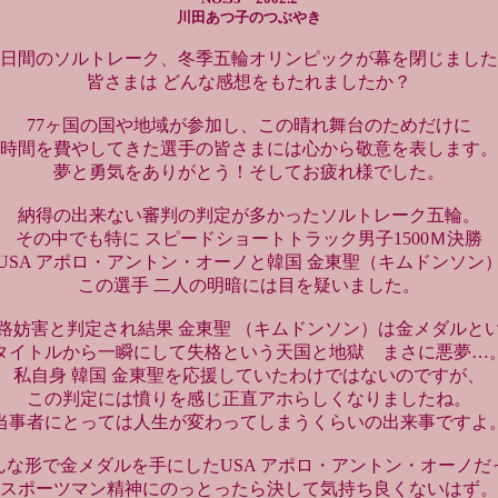
川田あつ子のつぶやき
7日間のソルトレーク、冬季五輪オリンピックが幕を閉じまし
皆さまは どんな感想をもたれましたか？
77ヶ国の国や地域が参加し、この晴れ舞台のためだけに
時間を費やしてきた選手の皆さまには心から敬意を表します。
夢と勇気をありがとう！そしてお疲れ様でした。
納得の出来ない審判の判定が多かったソルトレーク五輪。
その中でも特に スピードショートトラック男子1500Ｍ決勝
USA アポロ・アントン・オーノと韓国 金東聖（キムドンソン
この選手 二人の明暗には目を疑いました。
路妨害と判定され結果 金東聖 （キムドンソン）は金メダルと
タイトルから一瞬にして失格という天国と地獄 まさに悪夢…
私自身 韓国 金東聖を応援していたわけではないのですが、
この判定には憤りを感じ正直アホらしくなりましたね。
当事者にとっては人生が変わってしまうくらいの出来事ですよ
んな形で金メダルを手にしたUSA アポロ・アントン・オーノだ
スポーツマン精神にのっとったら決して気持ち良くないはず。