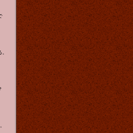
で
る。
？
。