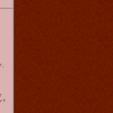
す。
す
か？