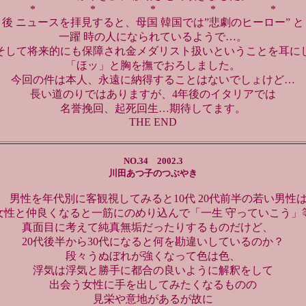
* * * * *
後 ニュースを拝見すると、母国 韓国では”悲劇のヒーロー” と
一躍 時の人になられているようで…。
そして将来的にも保障され金メダリスト扱いということを耳に
「ほッ」と胸を撫でおろしました。
今回の件は本人、永遠に納得することはないでしょけど…
長い道のりではありますが、4年後のイタリアでは
名誉挽回、起死回生…期待してます。
THE END
NO.34 2002.3
川田あつ子のつぶやき
男性を年代別に客観視してみると10代 20代前半の若い男性
女性と仲良くなると一筋にのめり込んで「一生 守っていこう」
真面目に考えて純真無垢だったりするものだけど、
20代後半から30代になると何を勘違いしているのか？
段々うぬぼれが強くなって色は色、
浮気は浮気と勝手に都合の良いように解釈をして
出会う女性に手を出してみたくなるものの
見栄や意地があるが故に