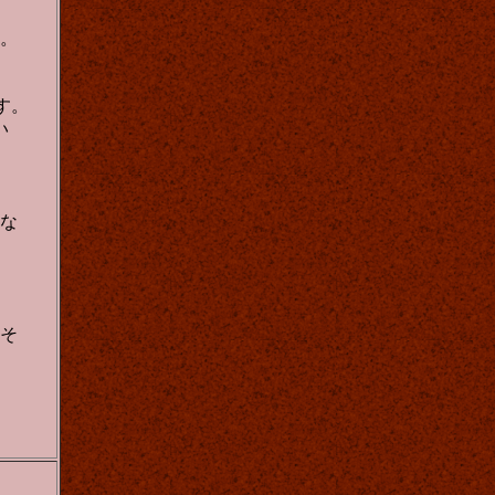
。
す。
い
な
そ