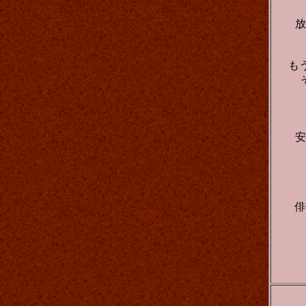
放
も
安
俳