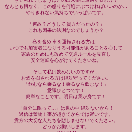
させられてしまうほどの出来事に遭遇するわけで
なんとも切なく、この怒りを何処にぶつければいいのか…
やりきれない気持ちでいっぱいです。
「何故？どうして 貴方だったの？」
これも因果の法則なのでしょうか？
私を含め 車を運転される方は、
いつでも加害者になりうる可能性があることを心して
家族のためにも改めて交通ルールを見直し
安全運転を心がけてくださいね。
そして私は飲めないのですが…
お酒を召される方は絶対守ってください。
「飲むなら乗るな！乗るなら飲むな！」
意識ひとつです！
簡単なことです。明日は我が身です！
「自分に限って…」は世の中 絶対ないから！
過信は禁物！事が起きてからでは遅いです。
貴方の大切な人たちを悲しませないでください。
どうかお願いします。