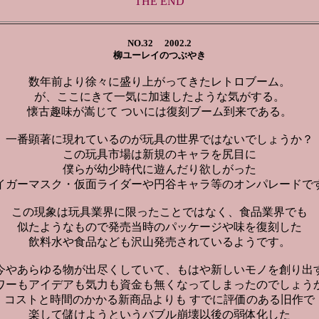
THE END
NO.32
2002.2
柳ユーレイのつぶやき
数年前より徐々に盛り上がってきたレトロブーム。
が、ここにきて一気に加速したような気がする。
懐古趣味が嵩じて ついには復刻ブーム到来である。
一番顕著に現れているのが玩具の世界ではないでしょうか？
この玩具市場は新規のキャラを尻目に
僕らが幼少時代に遊んだり欲しがった
イガーマスク・仮面ライダーや円谷キャラ等のオンパレードで
この現象は玩具業界に限ったことではなく、
食品業界でも
似たようなもので発売当時のパッケージや味を復刻した
飲料水や食品なども沢山発売されているようです。
今やあらゆる物が出尽くしていて、もはや新しいモノを創り出
ワーもアイデアも気力も資金も無くなってしまったのでしょう
コストと時間のかかる新商品よりも すでに評価のある旧作で
楽して儲けようというバブル崩壊以後の弱体化した