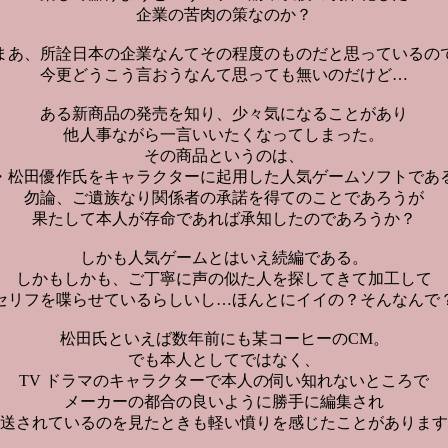
企業の苦肉の策なのか？
まあ、所詮日本の企業なんてその程度のものだと思っているの
今更どうこう言おうなんて思っても無いのだけど…
ある新商品の発売を知り、少々気になることがあり
他人事ながら一言いいたくなってしまった。
その商品というのは、
・松田優作氏をキャラクターに起用した人気ゲームソフトであ
勿論、ご遺族なり関係者の承諾を得てのことであろうが
果たして本人が存命であれば承知したのであろうか？
しかも人気ゲームとはいえ続編である。
しかもしかも、ご丁寧に声の似た人を探してきて加工して
セリフを喋らせているらしいし…ほんとにイイの？そんなんで
松田氏といえば数年前にも某コーヒーのCM。
でも本人としてではなく、
TV ドラマのキャラクターで本人の伺い知れない
ところで
メーカーの都合の良いように勝手に編集され
送されているのを見たときも軽い憤りを感じたことがあります