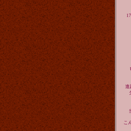
1
進
こ