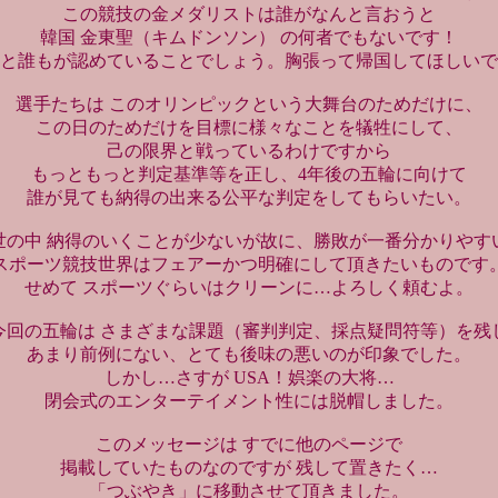
この競技の金メダリストは誰がなんと言おうと
韓国 金東聖（キムドンソン） の何者でもないです！
と誰もが認めていることでしょう。胸張って帰国してほしいで
選手たちは このオリンピックという大舞台のためだけに、
この日のためだけを目標に様々なことを犠牲にして、
己の限界と戦っているわけですから
もっともっと判定基準等を正し、4年後の五輪に向けて
誰が見ても納得の出来る公平な判定をしてもらいたい。
世の中 納得のいくことが少ないが故に、勝敗が一番分かりやす
スポーツ競技世界はフェアーかつ明確にして頂きたいものです
せめて スポーツぐらいはクリーンに…よろしく頼むよ。
今回の五輪は さまざまな課題（審判判定、採点疑問符等）を残
あまり前例にない、とても後味の悪いのが印象でした。
しかし…さすが USA！娯楽の大将…
閉会式のエンターテイメント性には脱帽しました。
このメッセージは すでに他のページで
掲載していたものなのですが 残して置きたく…
「つぶやき」に移動させて頂きました。