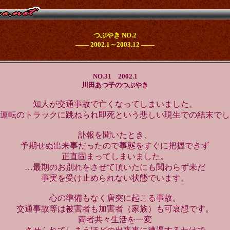
つぶやき NO.2
―― 2002.1～2003.12 ――
NO.31 2002.1
川田あつ子のつぶやき
知人が交通事故で亡くなってしまいました。
運転のトラックに跳ねられ即死という悲しい現生での結末でし
訃報を聞いたとき、
予期せぬ出来事だったので事態をすぐに把握できず
正直固まってしまいました。
…最期のお別れをさせて頂いたにも関わらず未だ
事実を受け止められない状態でいます。
心の準備もなく唐突に起こる事故。
交通事故等は被害者も加害者（家族）も可哀想です。
両者共々生活を一変