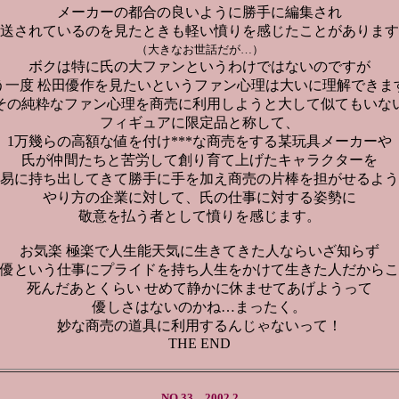
メーカーの都合の良いように勝手に編集され
送されているのを見たときも軽い憤りを感じたことがあります
（大きなお世話だが…）
ボクは特に氏の大ファンというわけではないのですが
う一度 松田優作を見たいというファン心理は大いに理解できま
その純粋なファン心理を商売に利用しようと大して似てもいな
フィギュアに限定品と称して、
1万幾らの高額な値を付け***な商売をする某玩具メーカーや
氏が仲間たちと苦労して創り育て上げたキャラクターを
易に持ち出してきて勝手に手を加え商売の片棒を担がせるよう
やり方の企業に対して、氏の仕事に対する姿勢に
敬意を払う者として憤りを感じます。
お気楽 極楽で人生能天気に生きてきた人ならいざ知らず
優という仕事にプライドを持ち人生をかけて生きた人だからこ
死んだあとくらい せめて静かに休ませてあげようって
優しさはないのかね…まったく。
妙な商売の道具に利用するんじゃないって！
THE END
NO.33
2002.2