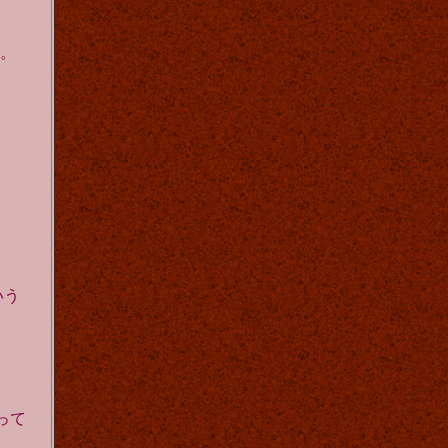
た。
）
いう
。
。
って