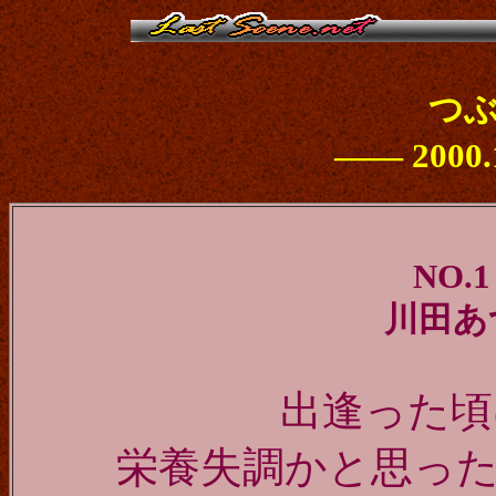
つぶ
―― 2000.
NO.
1
川田あ
出逢った頃
栄養失調かと思っ