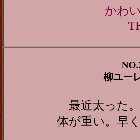
かわいい
T
NO.
柳ユー
最近太った
体が重い。早