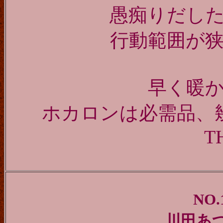
愚痴りだし
行動範囲が
早く暖
ホカロンは必需品、
T
NO.
川田あ