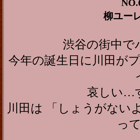
NO.
柳ユー
渋谷の街中で
今年の誕生日に川田が
哀しい…
川田は 「しょうがない
っ