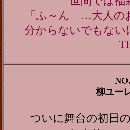
世間では福
「ふ～ん」…大人の
分からないでもな
T
NO.
柳ユー
ついに舞台の初日