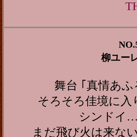
T
NO.
柳ユー
舞台 ｢真情あ
そろそろ佳境に
シンドイ
まだ飛び火は来な