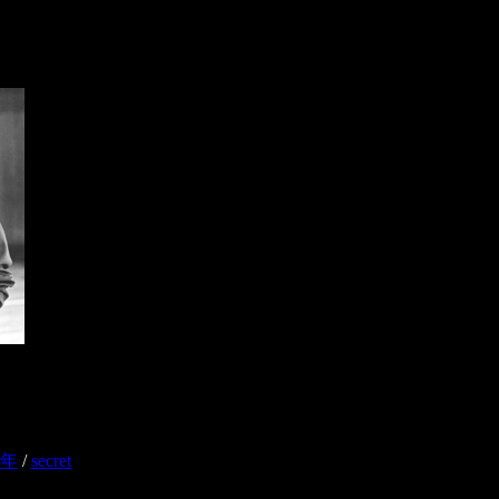
6年
/
secret